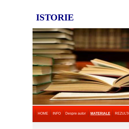
ISTORIE
HOME
INFO
Despre autor
MATERIALE
REZULT