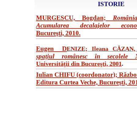
ISTORIE
MURGESCU, Bogdan;
Români
Acumularea decalajelor eco
Bucureşti, 2010.
Eugen D
ENIZE; Ileana CĂZAN
spaţiul românesc în secolele 
Universităţii din Bucureşti, 2001
.
Iulian CHIFU (coordonator); Război
Editura Curtea Veche, Bucureşti, 20